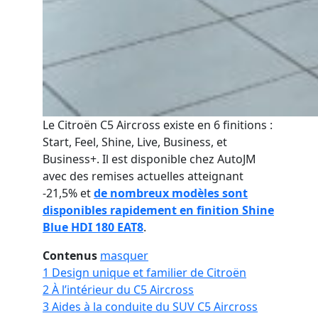
Le Citroën C5 Aircross existe en 6 finitions :
Start, Feel, Shine, Live, Business, et
Business+. Il est disponible chez AutoJM
avec des remises actuelles atteignant
-21,5% et
de nombreux modèles sont
disponibles rapidement en finition Shine
Blue HDI 180 EAT8
.
Contenus
masquer
1
Design unique et familier de Citroën
2
À l’intérieur du C5 Aircross
3
Aides à la conduite du SUV C5 Aircross