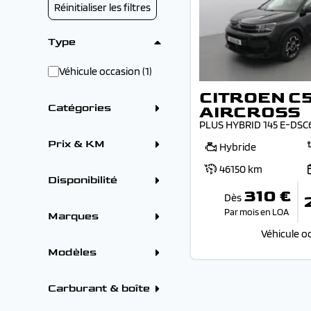
Réinitialiser les filtres
Type
Véhicule occasion (1)
CITROEN C
Catégories
AIRCROSS
PLUS HYBRID 145 E-DSC
Crossover / SUV (1)
Prix & KM
Hybride
46150 km
Disponibilité
310 €
Dès
Sur parc (1)
Par mois en LOA
Marques
Véhicule o
ALFA ROMEO (1)
BMW (1)
Modèles
CITROEN (8)
DS (4)
FORD (2)
CITROEN
Carburant & boîte
PEUGEOT (22)
CITROEN BERLINGO
RENAULT (10)
(2026) (1)
Carburants