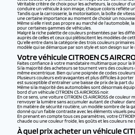
Véritable critère de choix pour les acheteurs, la couleur d’
conduire un véhicule à son image, chaque coloris reflète 
Tandis que la carrosserie, la motorisation, la boîte de vit
une certaine importance au moment de choisir un nouvea
Même si elle n’est pas propre au marché de l’automobile, 
pour certaines gammes de véhicules.
Malgré la riche palette de couleurs présentées par les dif
auprès de celles et ceux qui plébiscitent les modèles de ce
Qu’elle entre dans la catégorie des trois couleurs primaire
modèle qui se démarque par son style et son design sur le
Votre véhicule CITROEN C5 AIRCROS
Faites confiance à votre mandataire multimarque pour la l
Si la majorité des acheteurs se tournent vers des couleurs 
même excentrique. Bien qu’une poignée de codes couleurs 
Plusieurs couleurs extravagantes et plus difficiles à port
est susceptible d’entraîner une baisse de prix de la part d
Même si la majorité des automobiles sont désormais équipée
bord d’un véhicule CITROEN C5 AIRCROSS noir.
En ce sens, une voiture CITROEN C5 AIRCROSS de couleur mat
renvoyer la lumière sans accumuler autant de chaleur dans 
En matière de sécurité routière, un modèle sombre de la
donné qu’un faible contraste avec les éléments visuels peut
En prenant en compte tous ces paramètres, votre CITROEN C
chaude ou une couleur froide, les goûts et les couleurs ne
À quel prix acheter un véhicule C