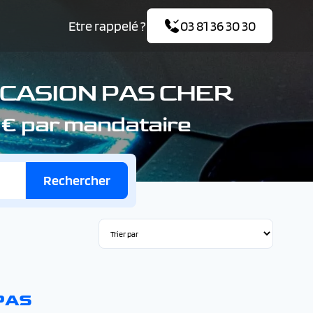
Etre rappelé ?
03 81 36 30 30
CCASION PAS CHER
 € par mandataire
Rechercher
PAS