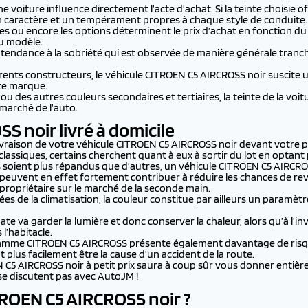
une voiture influence directement l’acte d’achat. Si la teinte choisie
un caractère et un tempérament propres à chaque style de conduite
esses ou encore les options déterminent le prix d’achat en fonction d
u modèle.
la tendance à la sobriété qui est observée de manière générale tran
férents constructeurs, le véhicule CITROEN C5 AIRCROSS noir suscit
tte marque.
s ou des autres couleurs secondaires et tertiaires, la teinte de la v
 marché de l’auto.
S noir livré à domicile
ivraison de votre véhicule CITROEN C5 AIRCROSS noir devant votre p
classiques, certains cherchent quant à eux à sortir du lot en optant
soient plus répandus que d’autres, un véhicule CITROEN C5 AIRCROS
er peuvent en effet fortement contribuer à réduire les chances de r
u propriétaire sur le marché de la seconde main.
s de la climatisation, la couleur constitue par ailleurs un paramè
e va garder la lumière et donc conserver la chaleur, alors qu’à l’i
l’habitacle.
 gamme CITROEN C5 AIRCROSS présente également davantage de risq
 plus facilement être la cause d’un accident de la route.
5 AIRCROSS noir à petit prix saura à coup sûr vous donner entière 
 se discutent pas avec AutoJM !
ITROEN C5 AIRCROSS
noir ?