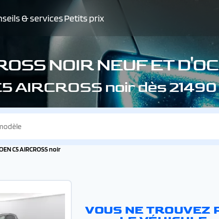
seils & services
Petits prix
CROSS
NOIR NEUF ET D'O
C5 AIRCROSS
noir dès 21490
OEN C5 AIRCROSS noir
VOUS NE TROUVEZ 