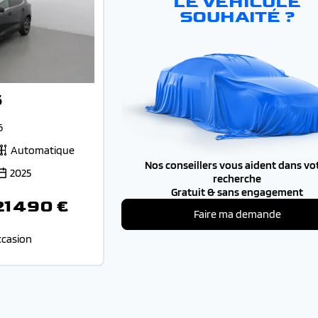
LE VÉHICULE
SOUHAITÉ ?
5
6
Automatique
Nos conseillers vous aident dans vo
2025
recherche
Gratuit & sans engagement
21 490 €
Faire ma demande
ccasion