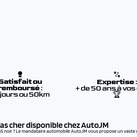
Satisfait ou
Expertise
remboursé
:
+ de 50 ans à vos
 jours ou 50km
🏆
pas cher disponible chez AutoJM
OSS noir ? Le mandataire automobile AutoJM vous propose un vast
.