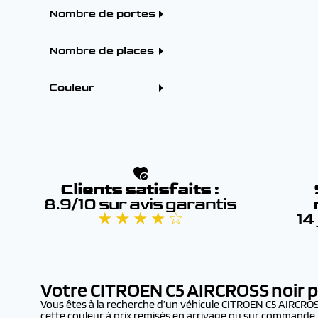
CITROEN C3 (2026) (1)
Hybride (1)
Nombre de portes
CITROEN C3 AIRCROSS
Boîtes
( 2026) (1)
Automatique (1)
5 portes (1)
CITROEN C5 AIRCROSS
Nombre de places
(1)
CITROEN C5 AIRCROSS
4 - 5 places (1)
(2026) (2)
CITROEN JUMPY FG
Couleur
TOLE (2026) (2)
Couleur
Blanc (1)
Noir (1)
Clients satisfaits :
8.9/10 sur avis garantis
★ ★ ★ ★ ☆
14
Votre CITROEN C5 AIRCROSS
noir 
Vous êtes à la recherche d’un véhicule CITROEN C5 AIRCR
cette couleur à prix remisés en arrivage ou sur commande