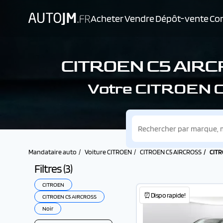
Acheter
Vendre
Dépôt-vente
Con
CITROEN C5 AIR
Votre CITROEN 
Mandataire auto
Voiture CITROEN
CITROEN C5 AIRCROSS
CITR
Filtres (
3
)
CITROEN
⏰Dispo rapide!
CITROEN C5 AIRCROSS
Noir