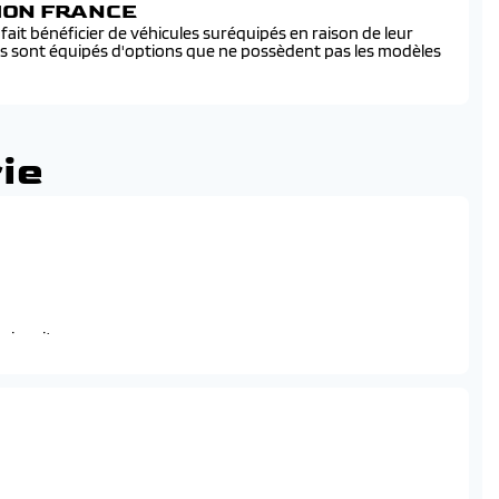
SION FRANCE
ait bénéficier de véhicules suréquipés en raison de leur
és sont équipés d'options que ne possèdent pas les modèles
ie
minosite
3-2/3 avec 3 appuie-tetes reglables en hauteur
res