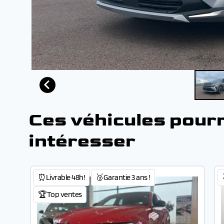
Ces véhicules pour
intéresser
⏰Livrable 48h!
🥉Garantie 3 ans !
🏆Top ventes