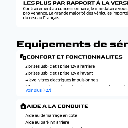
LES PLUS PAR RAPPORT À LA VER
Contrairement au concessionnaire, le mandataire vous f
pro venance. La grande majorité des véhicules import
du réseau Français.
Equipements de sér
CONFORT ET FONCTIONNALITES
2 prises usb-c et 1 prise 12v a l’arriere
2 prises usb-c et 1 prise 12v a l’avant
4 leve-vitres electriques impulsionnels
Allumage automatique des phares avec capteur de lu
Voir plus (+27)
Banquette arriere coulissante sur 16cm, rabattable 1/
Carte renault avec ouverture et demarrage mains-lib
AIDE A LA CONDUITE
Chargeur de telephone a induction
Climatisation automatique
Aide au demarrage en cote
Console centrale avec rangement et accoudoir
Aide au parking arriere
Eclairage interieur a led