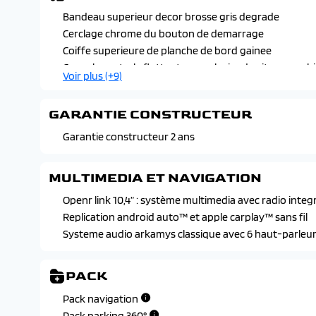
Vitres arriere laterales et lunette arriere surteintees
Protections inferieures de porte chrome satin
Bandeau superieur decor brosse gris degrade
Volant chauffant
Retroviseurs exterieurs noir brillant
Cerclage chrome du bouton de demarrage
Volant reglable en hauteur et en profondeur
Skis avant et arriere gris graine
Coiffe superieure de planche de bord gainee
Console centrale flottante, avec levier de vitesse e-s
Voir plus (+9)
metallique
Decors chrome satine sur volant
GARANTIE CONSTRUCTEUR
Entourage de levier de vitesse chrome satine
Entourages des aerateurs chrome satine
Garantie constructeur 2 ans
Instrumentation conducteur digitale haute definition 
Poignees interieures de porte chrome satine
MULTIMEDIA ET NAVIGATION
Pommeau de levier de vitesse en textile refined
Openr link 10,4” : système multimedia avec radio integ
Sellerie iconic
Replication android auto™ et apple carplay™ sans fil
Volant en textile refined
Systeme audio arkamys classique avec 6 haut-parleu
PACK
Pack navigation
Pack parking 360°