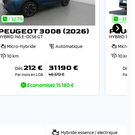
- 32.7%
- 31.3%
PEUGEOT 3008 (2026)
PEUGE
HYBRID 145 E-DCS6 GT
HYBRID 145 
Micro-hybride
Automatique
Micro-h
10 km
10 km
212 €
31 190 €
Dès
Dès
46 370 €
Par mois en LOA
Par mo
Economisez
15 180 €
Hybride essence / electrique