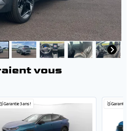
raient vous
🥉Garantie 3 ans !
🥉Garantie 3 