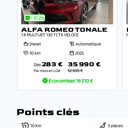
- 31.2%
ALFA ROMEO TONALE
1.6 MULTIJET 130 TCT6 VELOCE
Diesel
Automatique
10 km
2025
283 €
35 990 €
Dès
52 300 €
Par mois en LOA
Economisez
16 310 €
Points clés
10 km
5 places