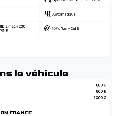
Automatique
ID E-TECH 200
107 g/km - Cat B
PINE
ns le véhicule
800 €
800 €
1 000 €
SION FRANCE