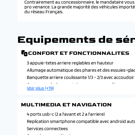
Contrairement au concessionnaire, le mandataire vous f
pro venance. La grande majorité des véhicules import
du réseau Français.
Equipements de sér
CONFORT ET FONCTIONNALITES
3 appuie-tetes arriere reglables en hauteur
Allumage automatique des phares et des essuies-glace
Banquette arriere coulissante 1/3 - 2/3 avec accoudoir
Carte renault d'acces et demarrage mans-libres
Voir plus (+19)
Chargeur smartphone a induction
Climatisation automatique bi-zone
MULTIMEDIA ET NAVIGATION
Console centrale avec repose main coulissant
Eclairage interieur a led
4 ports usb-c (2 a l'avant et 2 a l'arriere)
Hayon motorise mains libres
Replication smartphone compatible avec android auto
Lumiere d'ambiance personnalisable
Services connectees