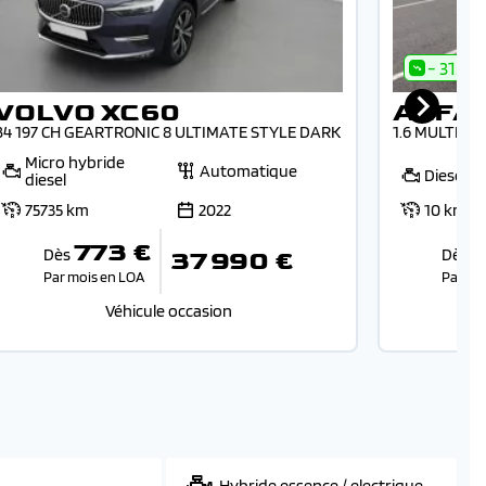
- 31.1%
VOLVO XC60
ALFA
B4 197 CH GEARTRONIC 8 ULTIMATE STYLE DARK
1.6 MULTIJE
Micro hybride
Automatique
Diesel
diesel
75735 km
2022
10 km
773 €
Dès
Dès
37 990 €
Par mois en LOA
Par mo
Véhicule occasion
Hybride essence / electrique