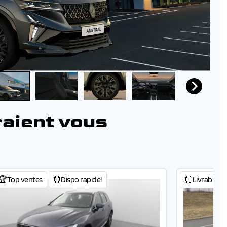
raient vous
🏆Top ventes
⏰Dispo rapide!
⏰Livrable 48