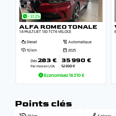
- 31.2%
ALFA ROMEO TONALE
1.6 MULTIJET 130 TCT6 VELOCE
Diesel
Automatique
10 km
2025
283 €
35 990 €
Dès
52 300 €
Par mois en LOA
Economisez
16 310 €
Points clés
10 km
5 places