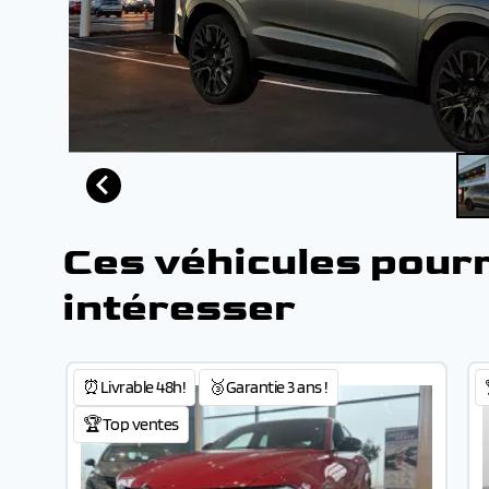
Ces véhicules pour
intéresser
⏰Livrable 48h!
🥉Garantie 3 ans !
🏆Top ventes