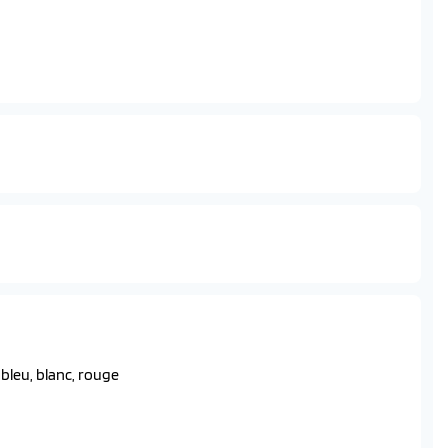
 cyclistes et intersections)
d integree)
 bleu, blanc, rouge
e