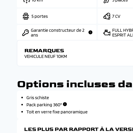
5 portes
7 CV
Garantie constructeur de 2
FULL HYBR
ans
ESPRIT AL
REMARQUES
VEHICULE NEUF 10KM
Options incluses da
Gris schiste
Pack parking 360°
Toit en verre fixe panoramique
LES PLUS PAR RAPPORT À LA VER