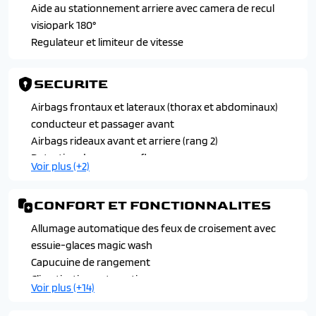
Aide au stationnement arriere avec camera de recul
visiopark 180°
Regulateur et limiteur de vitesse
SECURITE
Airbags frontaux et lateraux (thorax et abdominaux)
conducteur et passager avant
Airbags rideaux avant et arriere (rang 2)
Detection de sous-gonflage
Voir plus (+2)
Esp (abs+afu+esc+asr) avec aide au demarrage en cote
(hill assist)
CONFORT ET FONCTIONNALITES
Verrouillage centralise de tous les ouvrants
Allumage automatique des feux de croisement avec
essuie-glaces magic wash
Capucuine de rangement
Climatisation automatique
Voir plus (+14)
Console centrale haute avec rangements
Frein de stationnement electrique