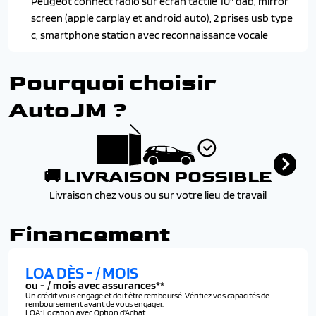
Peugeot connect radio sur ecran tactile 10" dab, mirror
fixation isofix a chaque place
screen (apple carplay et android auto), 2 prises usb type
Tablette 2 positions (en version standard) ou tendelet
c, smartphone station avec reconnaissance vocale
(en version long) cache bagages
Vitres avant et arriere electriques et impulsionnelles
Pourquoi choisir
AutoJM ?
🚚 LIVRAISON POSSIBLE
Livraison chez vous ou sur votre lieu de travail
Financement
LOA DÈS
-
/ MOIS
ou
-
/ mois avec assurances**
Un crédit vous engage et doit être remboursé. Vérifiez vos capacités de
remboursement avant de vous engager.
LOA: Location avec Option d'Achat