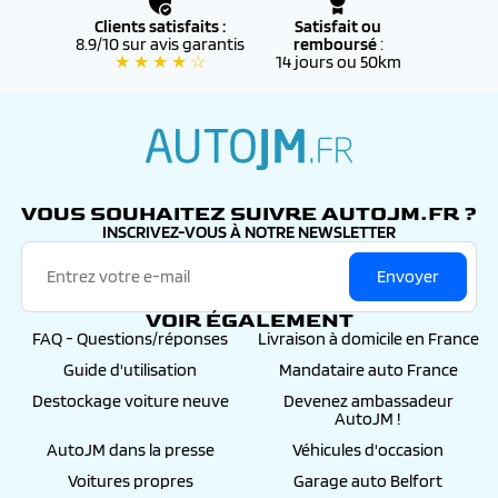
✔️ Éligibles au
financement
et aux
aides à l’achat
Clients satisfaits :
Satisfait ou
(bonus écologique, reprise, etc.)
8.9/10 sur avis garantis
remboursé
:
★ ★ ★ ★ ☆
14 jours ou 50km
✔️ Accompagnés d’un
suivi personnalisé
par nos
conseillers, de la commande jusqu’à l’immatriculation
définitive
autojm.fr
VOUS SOUHAITEZ SUIVRE AUTOJM.FR ?
INSCRIVEZ-VOUS À NOTRE NEWSLETTER
Envoyer
VOIR ÉGALEMENT
FAQ - Questions/réponses
Livraison à domicile en France
Guide d'utilisation
Mandataire auto France
Destockage voiture neuve
Devenez ambassadeur
AutoJM !
AutoJM dans la presse
Véhicules d'occasion
Voitures propres
Garage auto Belfort