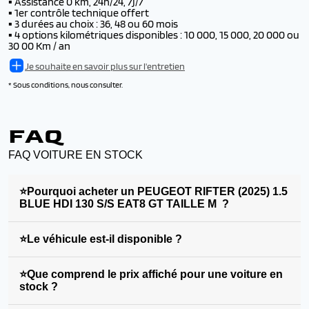
▪️
Assistance 0 km, 24h/24, 7j/7
▪️
1er contrôle technique offert
▪️
3 durées au choix : 36, 48 ou 60 mois
▪️
4 options kilométriques disponibles : 10 000, 15 000, 20 000 ou
30 00 Km / an
Je souhaite en savoir plus sur l'entretien
* Sous conditions, nous consulter.
FAQ
FAQ VOITURE EN STOCK
⭐Pourquoi acheter un PEUGEOT RIFTER (2025) 1.5
BLUE HDI 130 S/S EAT8 GT TAILLE M ?
⭐Le véhicule est-il disponible ?
⭐Que comprend le prix affiché pour une voiture en
stock ?