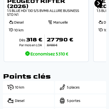
PEUGEOT RIFTER
PE
(2026)
(20
1.5 BLUE HDI 130 S/S BVM6 ALLURE BUSINESS
1.5 BLU
STD N1
Diesel
Manuelle
Die
10 km
10
318 €
27 790 €
Dès
Par mois en LOA
33 100 €
P
Economisez
5 310 €
Points clés
10 km
5 places
Diesel
5 portes