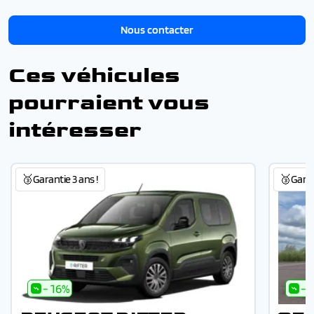
Nous contacter
Ces véhicules
pourraient vous
intéresser
🥉Garantie 3 ans !
🥉Garant
- 16%
- 