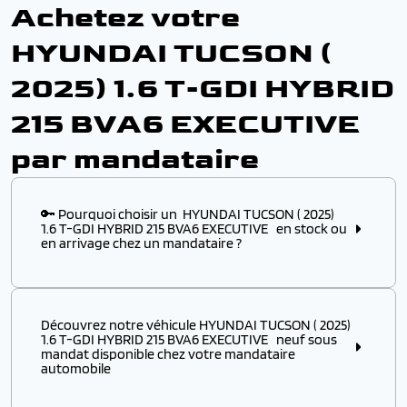
Achetez votre
HYUNDAI TUCSON (
2025) 1.6 T-GDI HYBRID
215 BVA6 EXECUTIVE
par mandataire
🔑 Pourquoi choisir un HYUNDAI TUCSON ( 2025)
1.6 T-GDI HYBRID 215 BVA6 EXECUTIVE en stock ou
en arrivage chez un mandataire ?
Choisir ce modèle
en stock
ou
en arrivage
chez un
mandataire automobile, c’est l’assurance :
Découvrez notre véhicule HYUNDAI TUCSON ( 2025)
✔️ D’obtenir un
modèle disponible immédiatement
,
1.6 T-GDI HYBRID 215 BVA6 EXECUTIVE neuf sous
sans attendre plusieurs mois de délai usine
mandat disponible chez votre mandataire
automobile
✔️ De profiter d’un véhicule HYUNDAI à p
rix remisé
attractif
, négocié directement auprès des