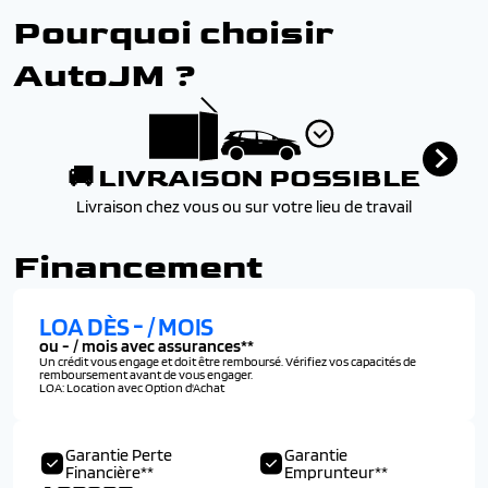
Vide-poches dans portes avant/arriere
intersection (fca)
Pourquoi choisir
Vitres electriques sequentielles avant/arriere
Freinage d'urgence autonome avec reconnaissance
(sequentielles a l'avant uniquement sur intuitive)
pieton et cycliste (fca)
AutoJM ?
Volant chauffant
Reconnaissance des panneaux de limitation de vitesse
Volant reglable en hauteur et en profondeur
(isla)
Retroviseur interieur jour/nuit automatique
Retroviseurs electriques degivrants, rabattables
🚚 LIVRAISON POSSIBLE
electriquement avec clignotants integres
Livraison chez vous ou sur votre lieu de travail
Surveillance des angles morts avec assistance active au
changement de voie (bca)
Financement
Systeme d'acces mains-libres et demarrage sans cle
Systeme isofix pour siege enfant aux places laterales
LOA DÈS
-
/ MOIS
arriere
ou
-
/ mois avec assurances**
Verrouillage automatique des portes en roulant
Un crédit vous engage et doit être remboursé. Vérifiez vos capacités de
Verrouillage centralise a distance avec cle retractable
remboursement avant de vous engager.
LOA: Location avec Option d'Achat
Garantie Perte
Garantie
Financière**
Emprunteur**