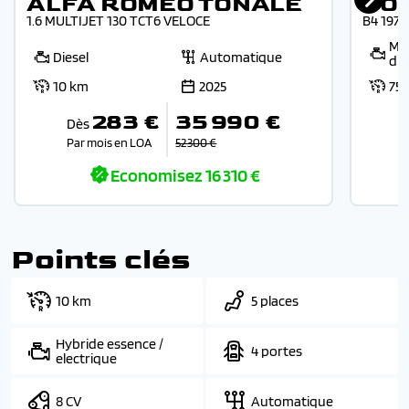
ALFA ROMEO TONALE
VO
1.6 MULTIJET 130 TCT6 VELOCE
B4 197
Mic
Diesel
Automatique
die
10 km
2025
75
283 €
35 990 €
Dès
Par mois en LOA
52 300 €
Economisez
16 310 €
Points clés
10 km
5 places
Hybride essence /
4 portes
electrique
8 CV
Automatique