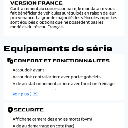
VERSION FRANCE
Contrairement au concessionnaire, le mandataire vous
fait bénéficier de véhicules suréquipés en raison de leur
pro venance. La grande majorité des véhicules importés
sont équipés d'options que ne possèdent pas les
modèles du réseau Français.
Equipements de série
CONFORT ET FONCTIONNALITES
Accoudoir avant
Accoudoir central arriere avec porte-gobelets
Aide au stationnement arriere avec fonction freinage
Aide au stationnement arriere et avant
Voir plus (+39)
Cable de recharge pour prise domestique (sur plug-in
265 htrac)
SECURITE
Cache-bagages a enrouleur
Camera 360° (svm)
Affichage camera des angles morts (bvm)
Camera de recul avec lignes de guidage dynamiques
Aide au demarrage en cote (hac)