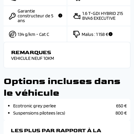
Garantie
1.6 T-GDI HYBRID 215
constructeur de 5
BVA6 EXECUTIVE
ans
134 g/km - Cat C
Malus :
1 158 €
REMARQUES
VEHICULE NEUF 10KM
Options incluses dans
le véhicule
Ecotronic grey perlee
650 €
Suspensions pilotees (ecs)
800 €
LES PLUS PAR RAPPORT À LA