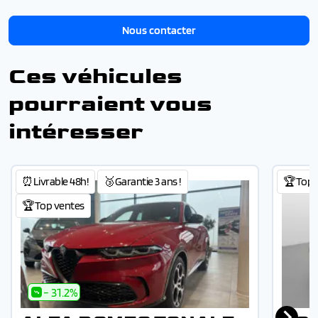
Nous contacter
Ces véhicules
pourraient vous
intéresser
⏰Livrable 48h!
🥉Garantie 3 ans !
🏆Top 
🏆Top ventes
- 31.2%