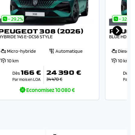
- 29.2%
- 32.4%
PEUGEOT 308 (2026)
PEUGE
HYBRIDE 145 E-DCS6 STYLE
BLUE HDI 130
Micro-hybride
Automatique
Diesel
10 km
10 km
166 €
24 390 €
Dès
Dès
34 470 €
Par mois en LOA
Par mo
Economisez
10 080 €