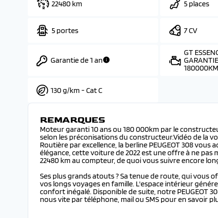
22480 km
5 places
5 portes
7 CV
GT ESSENC
Garantie de 1 an
GARANTIE
180000K
130 g/km - Cat C
REMARQUES
Moteur garanti 10 ans ou 180 000km par le constructeur 
selon les préconisations du constructeur.Vidéo de la vo
Routière par excellence, la berline PEUGEOT 308 vous ac
élégance, cette voiture de 2022 est une offre à ne pas 
22480 km au compteur, de quoi vous suivre encore long
Ses plus grands atouts ? Sa tenue de route, qui vous o
vos longs voyages en famille. L'espace intérieur génér
confort inégalé. Disponible de suite, notre PEUGEOT 30
nous vite par téléphone, mail ou SMS pour en savoir plu