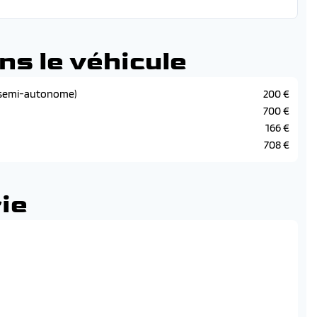
ns le véhicule
te semi-autonome)
200 €
700 €
166 €
708 €
ie