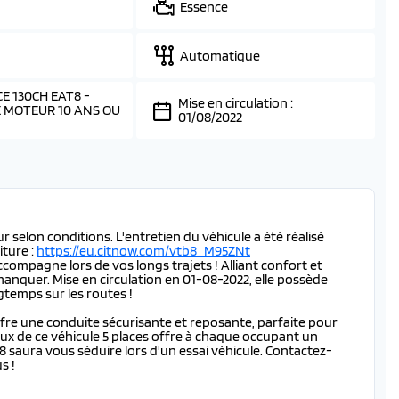
Essence
Automatique
E 130CH EAT8 -
Mise en circulation :
 MOTEUR 10 ANS OU
01/08/2022
M
selon conditions. L'entretien du véhicule a été réalisé
iture :
https://eu.citnow.com/vtb8_M95ZNt
compagne lors de vos longs trajets ! Alliant confort et
manquer. Mise en circulation en 01-08-2022, elle possède
temps sur les routes !
ffre une conduite sécurisante et reposante, parfaite pour
eux de ce véhicule 5 places offre à chaque occupant un
8 saura vous séduire lors d'un essai véhicule. Contactez-
s !