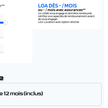
LOA DÈS
-
/ MOIS
r**
ou
-
/ mois avec assurances**
Un crédit vous engage et doit être remboursé.
Vérifiez vos capacités de remboursement avant
de vous engager.
LOA: Location avec Option d'Achat
raux
griffe
re peugeot
e
clus top tether
ns fil
 12 mois (inclus)