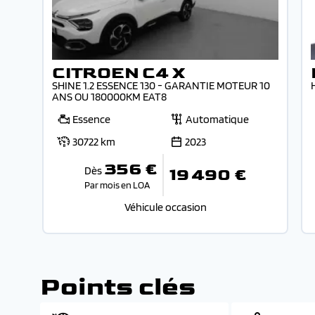
CITROEN C4 X
SHINE 1.2 ESSENCE 130 - GARANTIE MOTEUR 10
ANS OU 180000KM EAT8
Essence
Automatique
30722 km
2023
356 €
Dès
19 490 €
Par mois en LOA
Véhicule occasion
Points clés