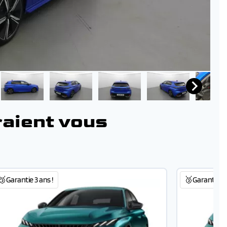
raient vous
🥉Garantie 3 ans !
🥉Garantie 3 